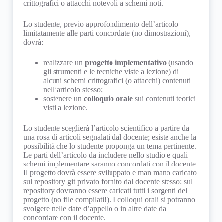
crittografici o attacchi notevoli a schemi noti.
indicato dal docente, saranno resi disponibili sul
Cryptography library
repository git
privato del corso.
MPIR: Multiple Precision Integers and
Lo studente, previo approfondimento dell’articolo
Rationals
limitatamente alle parti concordate (no dimostrazioni),
RELIC toolkit
Prove in Itinere
dovrà:
MIRACL
Il testo di tutte le prove in itinere delle edizioni
passate del corso sono anch’esse disponibili sul
realizzare un
progetto implementativo
(usando
repository git
privato del corso.
gli strumenti e le tecniche viste a lezione) di
alcuni schemi crittografici (o attacchi) contenuti
nell’articolo stesso;
sostenere un
colloquio orale
sui contenuti teorici
visti a lezione.
Lo studente sceglierà l’articolo scientifico a partire da
una rosa di articoli segnalati dal docente; esiste anche la
possibilità che lo studente proponga un tema pertinente.
Le parti dell’articolo da includere nello studio e quali
schemi implementare saranno concordati con il docente.
Il progetto dovrà essere sviluppato e man mano caricato
sul repository git privato fornito dal docente stesso: sul
repository dovranno essere caricati tutti i sorgenti del
progetto (no file compilati!). I colloqui orali si potranno
svolgere nelle date d’appello o in altre date da
concordare con il docente.