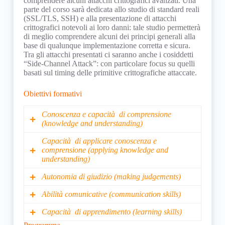
comprendere alcuni attacchi crittografici avanzati. Una
parte del corso sarà dedicata allo studio di standard reali
(SSL/TLS, SSH) e alla presentazione di attacchi
crittografici notevoli ai loro danni: tale studio permetterà
di meglio comprendere alcuni dei principi generali alla
base di qualunque implementazione corretta e sicura.
Tra gli attacchi presentati ci saranno anche i cosiddetti
“Side-Channel Attack”: con particolare focus su quelli
basati sul timing delle primitive crittografiche attaccate.
Obiettivi formativi
Conoscenza e capacità di comprensione
(knowledge and understanding)
Capacità di applicare conoscenza e
Lo studente acquisirà un background tecnico
comprensione (applying knowledge and
sugli strumenti informatici utili all’impiego di
understanding)
Crittografia Moderna nel proprio software; tali
strumenti spazieranno da soluzioni ad alto
Autonomia di giudizio (making judgements)
Attraverso l’approfondimento di varie soluzioni
livello, con soluzioni crittografiche standard
crittografiche applicate e lo studio di attacchi
pronte all’uso, a quelle a più basso livello con
Abilità comunicative (communication skills)
Attraverso la comprensione delle definizioni di
crittografici notevoli, lo studente svilupperà le
cui sarà possibile implementare qualunque
sicurezza standard, lo studente potrà valutare la
capacità di comprendere il livello di sicurezza
Capacità di apprendimento (learning skills)
schema crittografico preso dalla letteratura
Lo studente consoliderà le capacità di esprimersi
bontà di uno schema crittografico e valutarne la
offerto da una soluzione appena implementata e
scientifica.