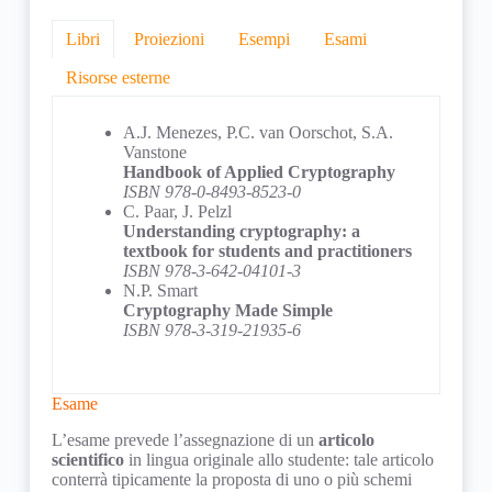
Libri
Proiezioni
Esempi
Esami
Risorse esterne
A.J. Menezes, P.C. van Oorschot, S.A.
Vanstone
Handbook of Applied Cryptography
ISBN 978-0-8493-8523-0
C. Paar, J. Pelzl
Understanding cryptography: a
textbook for students and practitioners
ISBN 978-3-642-04101-3
N.P. Smart
Cryptography Made Simple
ISBN 978-3-319-21935-6
Esame
Le proiezioni viste a lezione sono disponibili sul
Gli esempi visti a lezione sono disponibili sul
Progetti
The GNU Multiple Precision Arithmetic
L’esame prevede l’assegnazione di un
articolo
repository git
repository git
library
privato del corso. A titolo
privato del corso.
scientifico
in lingua originale allo studente: tale articolo
L’elenco degli articoli scientifici che possono
esemplificativo è disponibile pubblicamente
Nettle: a low-level cryptographic library
conterrà tipicamente la proposta di uno o più schemi
essere oggetto del progetto finale, una volta
un
estratto
PBC Library: the Pairing-Based
delle stesse