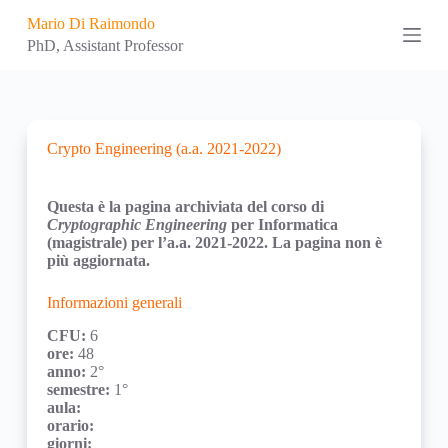
S
Mario Di Raimondo
k
PhD, Assistant Professor
i
p
t
o
c
o
Crypto Engineering (a.a. 2021-2022)
n
t
e
Questa è la pagina archiviata del corso di
n
Cryptographic Engineering
per Informatica
t
(magistrale) per l’a.a. 2021-2022. La pagina non è
più aggiornata.
Informazioni generali
CFU:
6
ore:
48
anno:
2°
semestre:
1°
aula:
orario:
giorni: