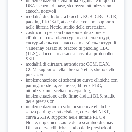
implementazione della firma Elgamal e di quella
DSA: schemi di base, sicurezza, ottimizzazioni,
attacchi notevoli
modalità di cifratura a blocchi: ECB, CBC, CTR,
padding PKCS#7, attacchi elementari, supporto
nella libreria Nettle, studio delle prestazioni
costruzioni per combinare autenticazione e
cifratura: mac-and-encrypt, mac-then-encrypt,
encrypt-them-mac, attacco a mac-then-encrypt di
Vaudenay basato su oracolo di padding CBC
(TLS), attacco a mac-and-encrypt al protocollo
SSH
modalità di cifratura autenticate: CCM, EAX,
GCM, supporto nella libreria Nettle, studio delle
prestazioni
implementazione di schemi su curve ellittiche con
pairing: modello, sicurezza, libreria PBC,
ottimizzazioni, scelta curve/pairing,
implementazione delle firme digitali BLS, studio
delle prestazioni
implementazione di schemi su curve ellittiche
senza pairing: caratteristiche, curve del NIST,
curva 25519, supporto nelle librarie PBC e
Nettle, implementazione dello scambio di chiavi
DH su curve ellittiche, studio delle prestazioni