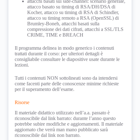
attacchi basati sui side-channel: scenario generale,
attacco basato su timing di RSA/DH/DSA di
Kocher, attacco su timing di RSA di Schindler,
attacco su timing remoto a RSA (OpenSSL) di
Brumley-Boneh, attacchi basati sulla
compressione dei dati cifrati, attacchi a SSL/TLS
CRIME, TIME e BREACH
Il programma delinea in modo generico i contenuti
trattati durante il corso: per ulteriori dettagli è
consigliabile consultare le diapositive usate durante le
lezioni.
Tutti i contenuti NON sottolineati sono da intendersi
come facenti parte delle conoscenze minime richieste
per il superamento dell’esame.
Risorse
Il materiale didattico utilizzato nell’a.a. passato è
riconoscibile dal link barrato: durante l’anno questo
potrebbe subire modifiche e aggiornamenti. Il materiale
aggiornato che verrà man mano pubblicato sarà
riconoscibile dal link non barrato.