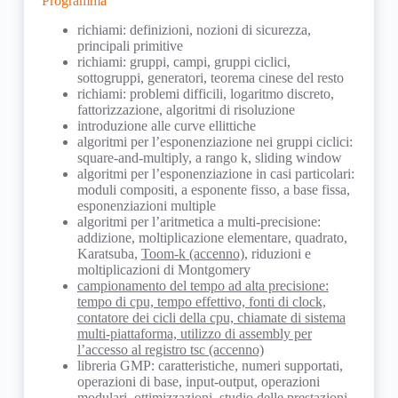
Programma
con terminologie e nozioni proprie della
pertinenza tecnica in uno soluzione software
ad evitare approcci non sicuri nella loro
Il background sviluppato nel corso propedeutico
Crittografia Moderna; ciò gli permetterà di
che lo includa.
implementazione.
richiami: definizioni, nozioni di sicurezza,
di Crittografia, corredato con le conoscenze
interfacciarsi correttamente sia con materiale
principali primitive
tecnico-pratiche di questo, permetterà allo
scientifico pertinente che di collaborare
richiami: gruppi, campi, gruppi ciclici,
studente di approcciare
proficuamente con esperti del settore.
sottogruppi, generatori, teorema cinese del resto
l’adozione/adattamento/sviluppo di uno schema
richiami: problemi difficili, logaritmo discreto,
crittografico nell’ambito di un progetto software
fattorizzazione, algoritmi di risoluzione
più complesso; il tutto mantenendo un certo
introduzione alle curve ellittiche
grado di confidenza nel livello di sicurezza
algoritmi per l’esponenziazione nei gruppi ciclici:
generale così ottenuto.
square-and-multiply, a rango k, sliding window
algoritmi per l’esponenziazione in casi particolari:
moduli compositi, a esponente fisso, a base fissa,
esponenziazioni multiple
algoritmi per l’aritmetica a multi-precisione:
addizione, moltiplicazione elementare, quadrato,
Karatsuba,
Toom-k (accenno)
, riduzioni e
moltiplicazioni di Montgomery
campionamento del tempo ad alta precisione:
tempo di cpu, tempo effettivo, fonti di clock,
contatore dei cicli della cpu, chiamate di sistema
multi-piattaforma, utilizzo di assembly per
l’accesso al registro tsc (accenno)
libreria GMP: caratteristiche, numeri supportati,
operazioni di base, input-output, operazioni
modulari, ottimizzazioni, studio delle prestazioni,